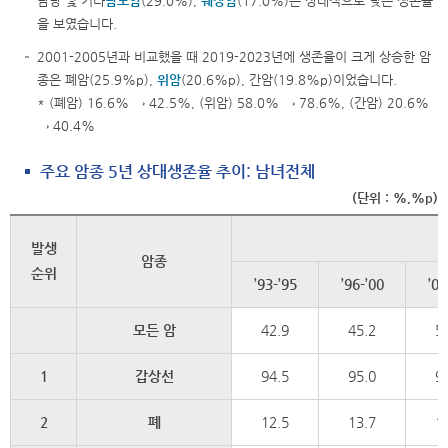
담낭 및 기타
담도암
(29.0%),
췌장암
(17.0%)은 상대적으로 낮은 생존율
을 보였습니다.
2001-2005년과 비교했을 때 2019-2023년에 생존율이 크게 상승한 암
종은 폐암(25.9%p),
위암
(20.6%p), 간암(19.8%p)이었습니다.
* (폐암) 16.6% → 42.5%, (위암) 58.0% → 78.6%, (간암) 20.6%
→ 40.4%
주요 암종 5년 상대생존율 추이: 남녀전체
(단위 : %,%p)
발생
암종
순위
’93-’95
’96-’00
’01
모든 암
42.9
45.2
5
1
갑상선
94.5
95.0
9
2
폐
12.5
13.7
1