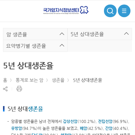
검
전
색
체
메
뉴
5년 상대생존율
암 생존율
요약병기별 생존율
5년 상대생존율
홈
통계로 보는 암
생존율
5년 상대생존율
현
공
재
유
페
하
이
기
5년 상대
생존율
지
인
쇄
암종별 생존율은 남녀 전체에서
갑상선암
(100.2%),
전립선
암
(96.9%),
유방암
(94.7%)이 높은 생존율을 보였고,
폐암
(42.5%),
간암
(40.4%),