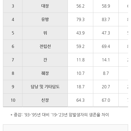
3
대장
56.2
58.9
6
4
유방
79.3
83.7
8
5
위
43.9
47.3
5
6
전립선
59.2
69.4
8
7
간
11.8
14.1
2
8
췌장
10.7
8.7
8
9
담낭 및 기타담도
18.7
20.7
2
10
신장
64.3
67.0
7
* 증감: '93-'95년 대비 '19-'23년 암발생자의 생존율 차이