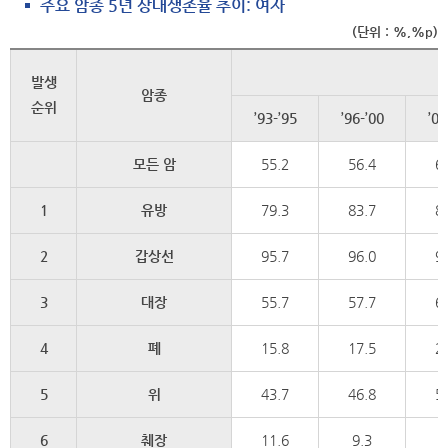
주요 암종 5년 상대생존율 추이: 여자
(단위 : %,%p)
발생
암종
순위
’93-’95
’96-’00
’01
모든 암
55.2
56.4
6
1
유방
79.3
83.7
8
2
갑상선
95.7
96.0
9
3
대장
55.7
57.7
6
4
폐
15.8
17.5
2
5
위
43.7
46.8
5
6
췌장
11.6
9.3
8