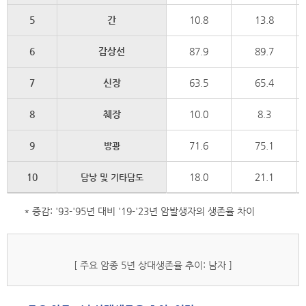
5
간
10.8
13.8
6
갑상선
87.9
89.7
7
신장
63.5
65.4
8
췌장
10.0
8.3
9
71.6
75.1
방광
10
18.0
21.1
담낭 및 기타담도
* 증감: '93-'95년 대비 '19-'23년 암발생자의 생존율 차이
[ 주요 암종 5년 상대생존율 추이: 남자 ]