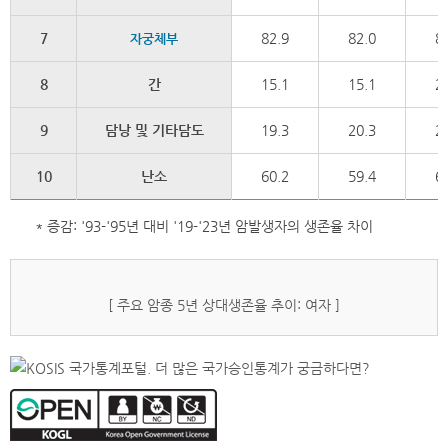
7
82.9
82.0
8
자궁체부
8
간
15.1
15.1
2
9
담낭 및 기타담도
19.3
20.3
2
10
난소
60.2
59.4
6
* 증감: '93-'95년 대비 '19-'23년 암발생자의 생존율 차이
[ 주요 암종 5년 상대생존율 추이: 여자 ]