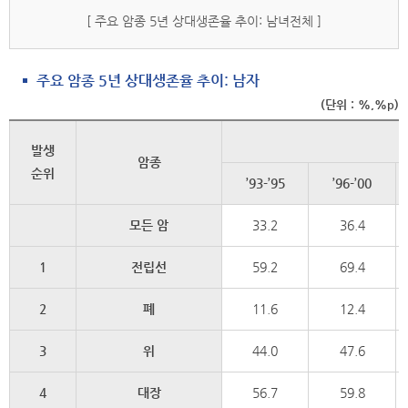
[ 주요 암종 5년 상대생존율 추이: 남녀전체 ]
주요 암종 5년 상대생존율 추이: 남자
(단위 : %,%p)
발생
암종
순위
’93-’95
’96-’00
모든 암
33.2
36.4
1
전립선
59.2
69.4
2
폐
11.6
12.4
3
위
44.0
47.6
4
대장
56.7
59.8