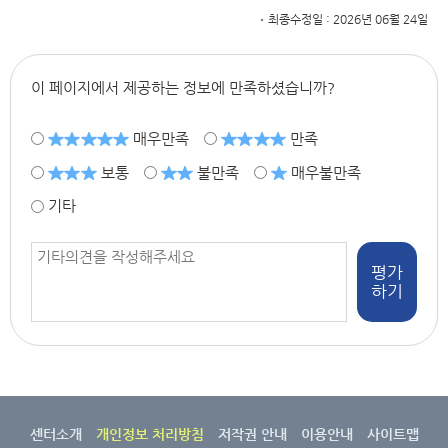
받
최종수정일 : 2026년 06월 24일
을
수
있
이 페이지에서 제공하는 정보에 만족하셨습니까?
습
니
매우만족
만족
다.
보통
불만족
매우불만족
암
생
기타
존
자
평가
통
하기
합
지
지
센
터
방
센터소개
개인정보 처리방침
저작권 안내
이용안내
사이트맵