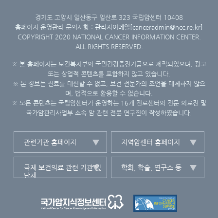
문
혹
경기도 고양시 일산동구 일산로 323 국립암센터 10408
홈페이지 운영관리 문의사항 :
관리자이메일[canceradmin@ncc.re.kr]
은
COPYRIGHT 2020 NATIONAL CANCER INFORMATION CENTER.
인
ALL RIGHTS RESERVED.
터
※ 본 홈페이지는 보건복지부의 국민건강증진기금으로 제작되었으며, 광고
넷
또는 상업적 콘텐츠를 포함하지 않고 있습니다.
을
※ 본 정보는 진료를 대신할 수 없고, 보건 전문가의 조언을 대체하지 않으
이
며, 법적으로 활용할 수 없습니다.
용.
※ 모든 콘텐츠는 국립암센터가 운영하는 16개 진료센터의 전문 의료진 및
암
국가암관리사업부 소속 암 관련 전문 연구진이 작성하였습니다.
생
존
관련기관 홈페이지
지역암센터 홈페이지
자
자
국제 보건의료 관련 기관 및
학회, 학술, 연구소 등
가
단체
평
가
(서