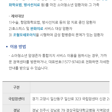
화학요법
,
방사선치료
등)를 마친 소아청소년 암환자와 그 가족
- 제외대상
1)수술, 항암화학요법, 방사선치료 등의 암 치료 중인 암환자
2)호스피스 및
완화의료
서비스 대상 암환자
3)
조혈모세포
이식
을 시행하여 급성 합병증의 문제가 있는 암환자
이용 방법
- 소아청소년 암생존자 통합지지 서비스 이용을 원하시는 경우, 가까
운 권역센터를 방문하거나, 대표번호(1577-9740)로 전화하면 자세한
안내를 받으실 수 있습니다.
구분
국립암센터
경기 고양시 일산동구 일산로 323 국립암센터 신관 
경남
경남 진주시 강남로 79 경상국립대학교병원 지역암센