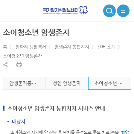
검
전
색
체
메
뉴
소아청소년 암생존자
홈
암환자 생활백서
암생존자 통합지지
센터 소개
소아청소년 암생존자
현
공
재
유
페
하
이
기
암생존자통합지지센터
성인 암생존자
소아청소년 암생존자
지
인
쇄
소아청소년 암생존자 통합지지 서비스 안내
대상자
소아청소년 시기에 암 진단 후 완치를 목적으로 주요 치료(수술,
항암