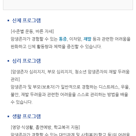
암
진
신체 프로그램
료
병
[수준별 운동, 바른 자세]
원
암생존자가 경험할 수 있는
통증
, 이차암,
재발
등과 관련한 어려움을
에
완화하고 신체 활동량과 체력을 증진할 수 있습니다.
서
심리 프로그램
진
단
[암생존자 심리지지, 부모 심리지지, 청소년 암생존자의 재발 두려움
및
관리]
치
암생존자 및 부모(보호자)가 일반적으로 경험하는 디스트레스, 우울,
료
불안, 재발 두려움과 관련한 어려움을 스스로 관리하는 방법을 배울
를
수 있습니다.
받
은
생활 프로그램
암
[영양·식생활, 흡연예방, 학교복귀 지원]
생
암생존자가 경험할 수 있는 대인관계 및 사회복귀(학교 등)의 어려움