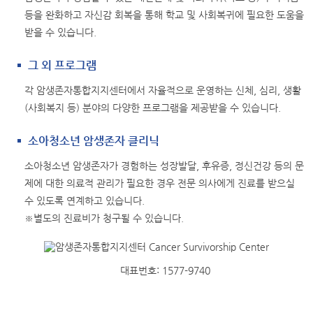
존
등을 완화하고 자신감 회복을 통해 학교 및 사회복귀에 필요한 도움을
자
받을 수 있습니다.
는
암
그 외 프로그램
생
존
각 암생존자통합지지센터에서 자율적으로 운영하는 신체, 심리, 생활
자
(사회복지 등) 분야의 다양한 프로그램을 제공받을 수 있습니다.
통
소아청소년 암생존자 클리닉
합
지
소아청소년 암생존자가 경험하는 성장발달, 후유증, 정신건강 등의 문
지
제에 대한 의료적 관리가 필요한 경우 전문 의사에게 진료를 받으실
센
수 있도록 연계하고 있습니다.
터
※별도의 진료비가 청구될 수 있습니다.
에
서
도
대표번호: 1577-9740
움
을